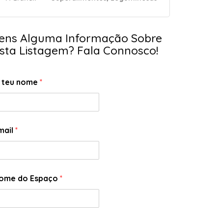
ens Alguma Informação Sobre
sta Listagem? Fala Connosco!
 teu nome
*
mail
*
ome do Espaço
*