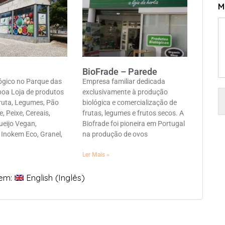
M
BioFrade – Parede
ógico no Parque das
Empresa familiar dedicada
boa Loja de produtos
exclusivamente à produção
ruta, Legumes, Pão
biológica e comercialização de
e, Peixe, Cereais,
frutas, legumes e frutos secos. A
ueijo Vegan,
Biofrade foi pioneira em Portugal
 Inokem Eco, Granel,
na produção de ovos
Ler Mais »
 em:
English
(
Inglês
)