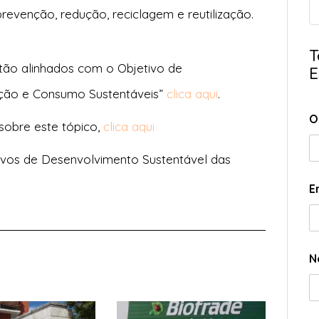
revenção, redução, reciclagem e reutilização.
T
tão alinhados com o Objetivo de
E
ução e Consumo Sustentáveis”
clica aqui
.
O
 sobre este tópico,
clica aqui
ivos de Desenvolvimento Sustentável das
E
N