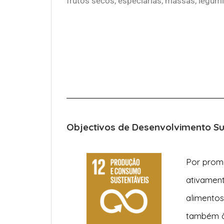
frutos secos, especiarias, massas, legum
Objectivos de Desenvolvimento S
Por prom
ativamen
alimentos
também 