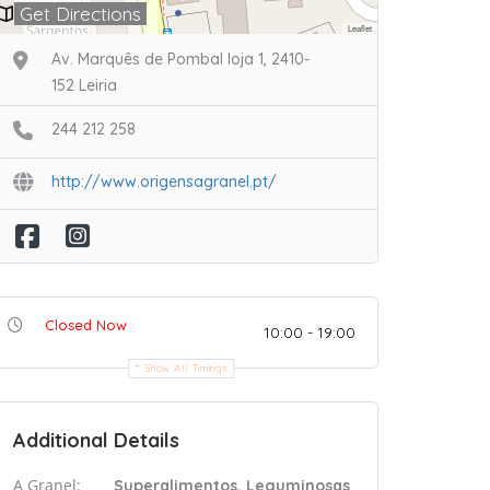
Get Directions
Leaflet
Av. Marquês de Pombal loja 1, 2410-
152 Leiria
244 212 258
http://www.origensagranel.pt/
Closed Now
10:00 - 19:00
Show All Timings
Additional Details
A Granel:
Superalimentos, Leguminosas