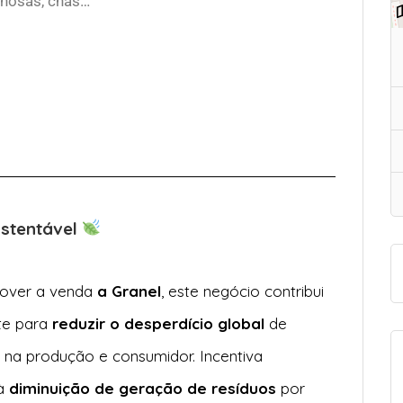
inosas, chás…
ustentável
over a venda
a Granel
, este negócio contribui
te para
reduzir o desperdício global
de
 na produção e consumidor. Incentiva
à
diminuição de geração de resíduos
por