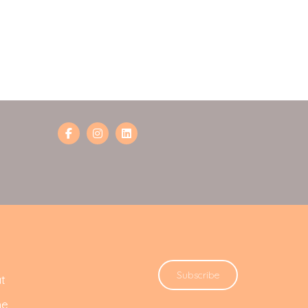
Subscribe
t
he