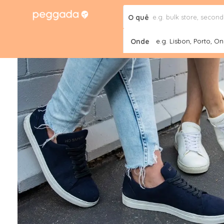
O quê
Onde
e.g. Lisbon, Porto, Onl