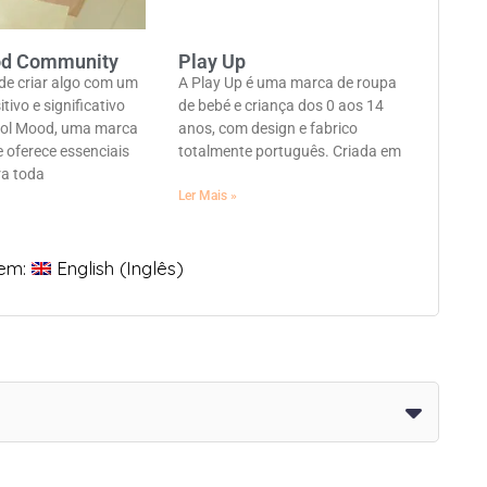
od Community
Play Up
de criar algo com um
A Play Up é uma marca de roupa
tivo e significativo
de bebé e criança dos 0 aos 14
ool Mood, uma marca
anos, com design e fabrico
 oferece essenciais
totalmente português. Criada em
ra toda
Ler Mais »
 em:
English
(
Inglês
)