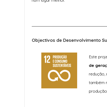
num lugar melhor.
Objectivos de Desenvolvimento S
Este proj
de geraç
redução, 
também re
produção