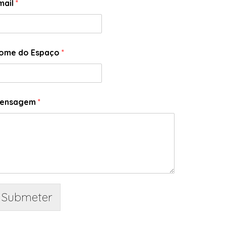
mail
*
ome do Espaço
*
ensagem
*
Submeter