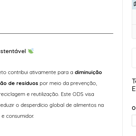
ustentável
eto contribui ativamente para a
diminuição
T
ão de resíduos
por meio da prevenção,
E
reciclagem e reutilização. Este ODS visa
duzir o desperdício global de alimentos na
O
 e consumidor.