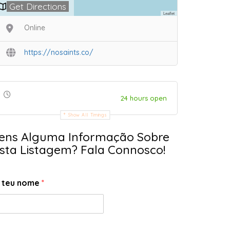
Get Directions
Leaflet
Online
https://nosaints.co/
24 hours open
Show All Timings
ens Alguma Informação Sobre
sta Listagem? Fala Connosco!
 teu nome
*