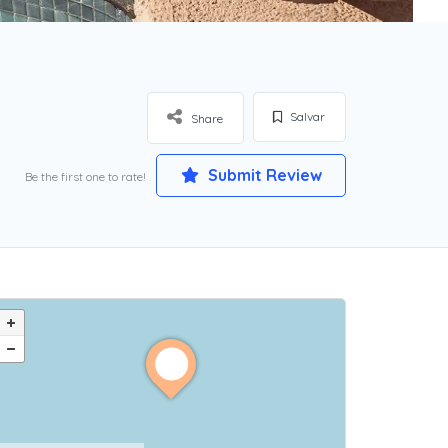
Salvar
Share
Submit Review
Be the first one to rate!