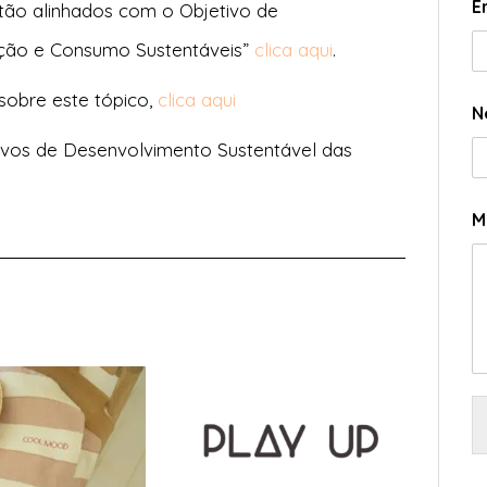
E
tão alinhados com o Objetivo de
ução e Consumo Sustentáveis”
clica aqui
.
 sobre este tópico,
clica aqui
N
ivos de Desenvolvimento Sustentável das
M