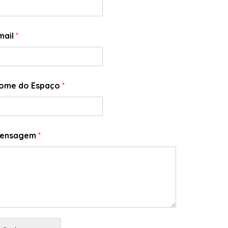
mail
*
ome do Espaço
*
ensagem
*