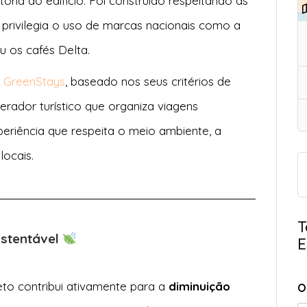
tória do edifício. Foi construido respeitando as
 privilegia o uso de marcas nacionais como a
u os cafés Delta.
a
GreenStays
, baseado nos seus critérios de
erador turístico que organiza viagens
eriência que respeita o meio ambiente, a
 locais.
T
ustentável
E
eto contribui ativamente para a
diminuição
O