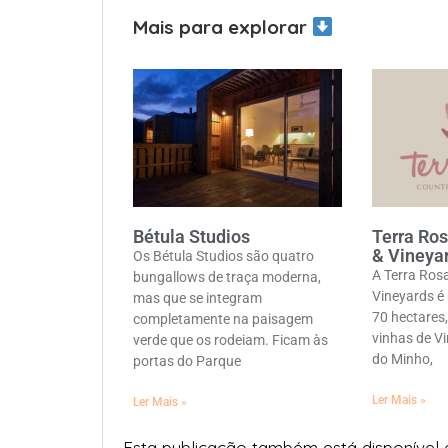
Mais para explorar
Bétula Studios
Terra Ro
& Vineya
Os Bétula Studios são quatro
A Terra Ros
bungallows de traça moderna,
Vineyards é
mas que se integram
70 hectares
completamente na paisagem
vinhas de V
verde que os rodeiam. Ficam às
do Minho,
portas do Parque
Ler Mais »
Ler Mais »
Esta publicação também está disponível