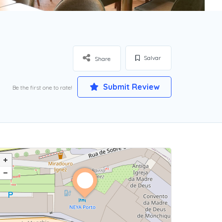
Salvar
Share
Submit Review
Be the first one to rate!