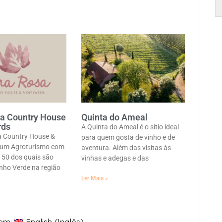
sa Country House
Quinta do Ameal
rds
A Quinta do Ameal é o sítio ideal
a Country House &
para quem gosta de vinho e de
 um Agroturismo com
aventura. Além das visitas às
, 50 dos quais são
vinhas e adegas e das
inho Verde na região
Ler Mais »
 em:
English
(
Inglês
)