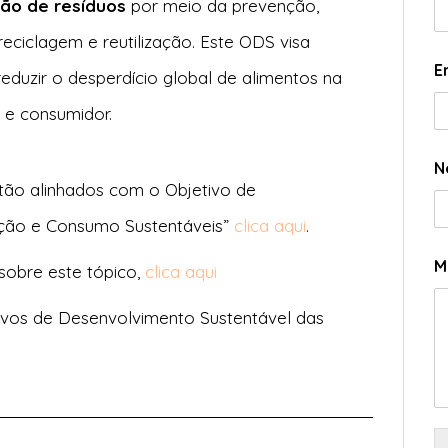
ão de resíduos
por meio da prevenção,
reciclagem e reutilização. Este ODS visa
E
duzir o desperdício global de alimentos na
 e consumidor.
N
tão alinhados com o Objetivo de
ução e Consumo Sustentáveis”
clica aqui
.
M
 sobre este tópico,
clica aqui
ivos de Desenvolvimento Sustentável das