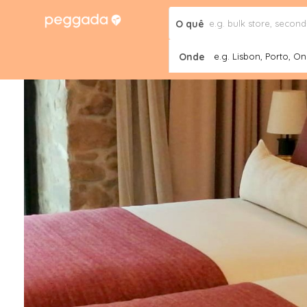
O quê
Onde
e.g. Lisbon, Porto, Onl