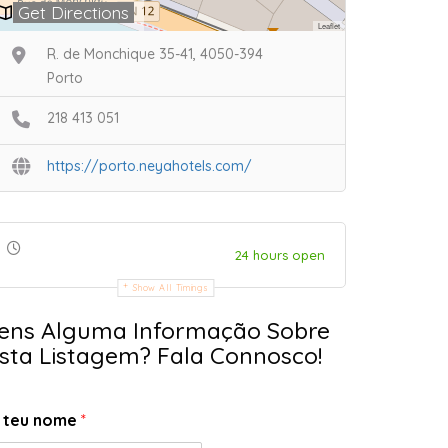
Get Directions
Leaflet
R. de Monchique 35-41, 4050-394
Porto
218 413 051
https://porto.neyahotels.com/
24 hours open
Show All Timings
ens Alguma Informação Sobre
sta Listagem? Fala Connosco!
 teu nome
*