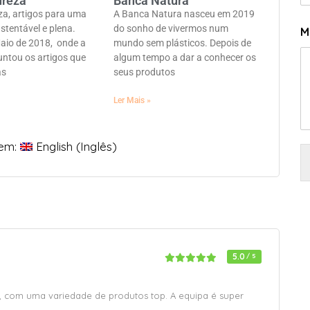
ureza
Banca Natura
a, artigos para uma
A Banca Natura nasceu em 2019
stentável e plena.
do sonho de vivermos num
M
aio de 2018, onde a
mundo sem plásticos. Depois de
untou os artigos que
algum tempo a dar a conhecer os
as
seus produtos
Ler Mais »
 em:
English
(
Inglês
)
5.0
/ 5
, com uma variedade de produtos top. A equipa é super