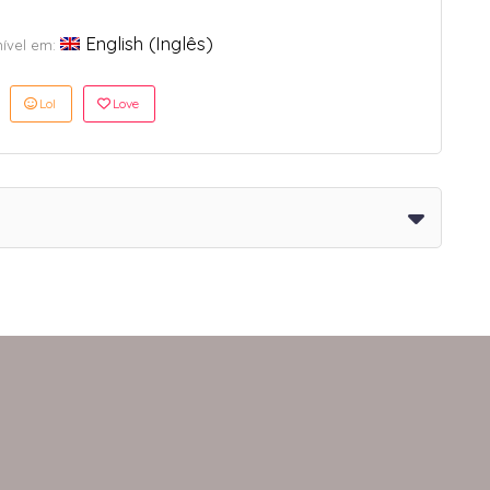
English
(
Inglês
)
nível em:
Lol
Love