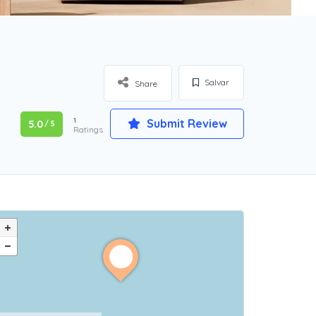
Salvar
Share
1
Submit Review
5.0
/ 5
Ratings