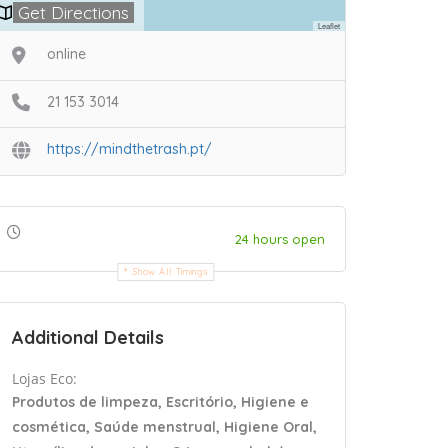
Get Directions
Leaflet
online
21 153 3014
https://mindthetrash.pt/
24 hours open
Show All Timings
Additional Details
Lojas Eco:
Produtos de limpeza, Escritório, Higiene e
cosmética, Saúde menstrual, Higiene Oral,