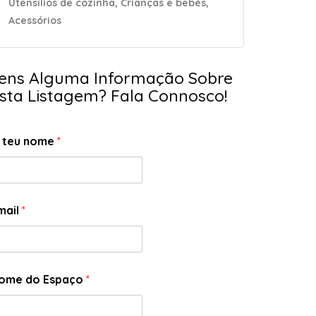
Utensílios de cozinha, Crianças e bebés,
Acessórios
ens Alguma Informação Sobre
sta Listagem? Fala Connosco!
 teu nome
*
mail
*
ome do Espaço
*