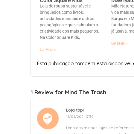
Color Square Kids
Mãe Nat
Loja de roupa sustentável e
Mãe Naturez
brinquedos como livros,
vida mais su
actividades manuais e outros
Surgiu em M
pedagógicos e que estimulam a
fundadora j
criatividade dos mais pequenos.
já usava, m
Na Color Square Kids,
Ler Mais »
Ler Mais »
Esta publicação também está disponível
1 Review for Mind The Trash
Loja top!
14/04/2021 17:39
Uma das minhas lojas de referência