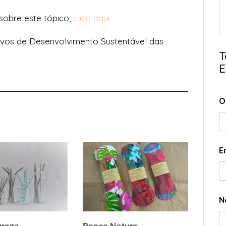
 sobre este tópico,
clica aqui
ivos de Desenvolvimento Sustentável das
T
E
O
E
N