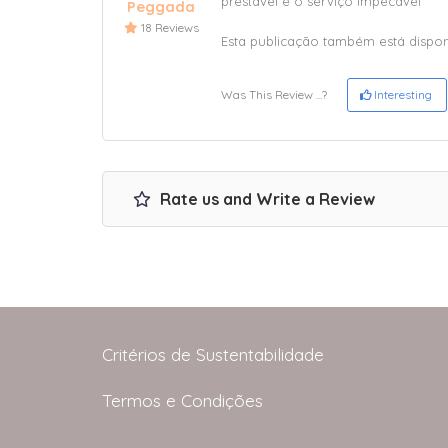
prestável e o serviço impecável
Peggada
18 Reviews
Esta publicação também está dispo
Was This Review ...?
Interesting
Rate us and Write a Review
Critérios de Sustentabilidade
Termos e Condições