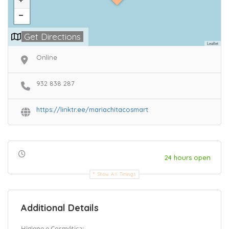
Get Directions
Leaflet
Online
932 838 287
https://linktr.ee/mariachitacosmart
24 hours open
Show All Timings
Additional Details
Higiene e Cosmética: