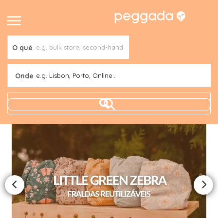
O quê
Onde
e.g. Lisbon, Porto, Online..