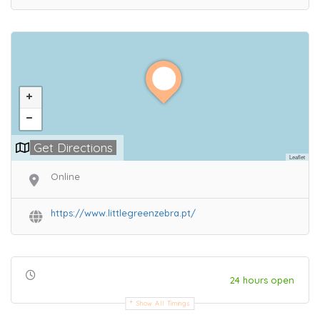
Get Directions
Leaflet
Online
https://www.littlegreenzebra.pt/
24 hours open
Show All Timings