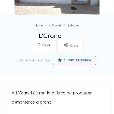
Home
A Granel
L’Granel
L’Granel
Salvar
Share
Submit Review
Be the first one to rate!
A L’Granel é uma loja física de produtos
alimentares a granel.