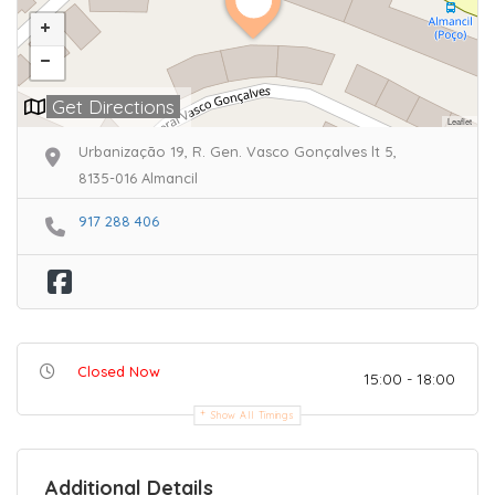
Get Directions
Leaflet
Urbanização 19, R. Gen. Vasco Gonçalves lt 5,
8135-016 Almancil
917 288 406
Closed Now
15:00 - 18:00
Show All Timings
Additional Details