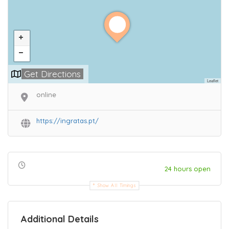
Get Directions
Leaflet
online
https://ingratas.pt/
24 hours open
Show All Timings
Additional Details