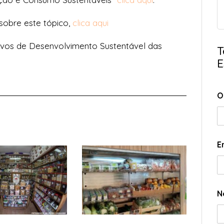
 sobre este tópico,
clica aqui
ivos de Desenvolvimento Sustentável das
T
E
O
E
N