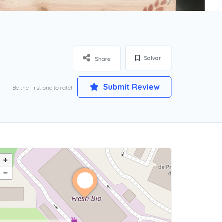
Salvar
Share
Submit Review
Be the first one to rate!