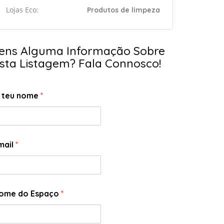
Lojas Eco:
Produtos de limpeza
ens Alguma Informação Sobre
sta Listagem? Fala Connosco!
 teu nome
*
mail
*
ome do Espaço
*