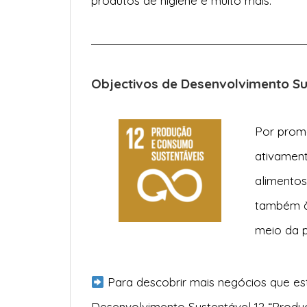
produtos de higiene e muito mais.
Objectivos de Desenvolvimento S
Por prom
ativamen
alimentos
também 
meio da p
Para descobrir mais negócios que es
Desenvolvimento Sustentável 12 “Prod