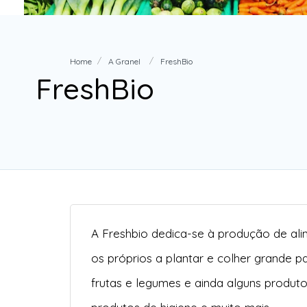
Home
A Granel
FreshBio
FreshBio
A Freshbio dedica-se à produção de al
os próprios a plantar e colher grande p
frutas e legumes e ainda alguns produt