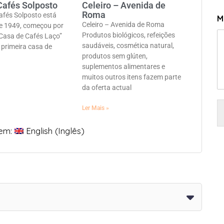
Cafés Solposto
Celeiro – Avenida de
Roma
afés Solposto está
M
Celeiro – Avenida de Roma
e 1949, começou por
Produtos biológicos, refeições
Casa de Cafés Laço”
saudáveis, cosmética natural,
a primeira casa de
produtos sem glúten,
suplementos alimentares e
muitos outros itens fazem parte
da oferta actual
Ler Mais »
 em:
English
(
Inglês
)