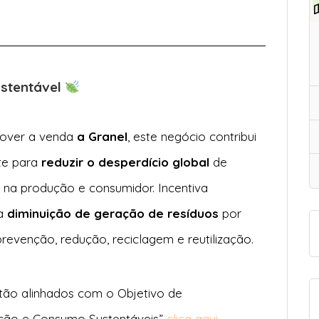
ustentável
over a venda
a Granel
, este negócio contribui
te para
reduzir o desperdício global
de
 na produção e consumidor. Incentiva
à
diminuição de geração de resíduos
por
revenção, redução, reciclagem e reutilização.
tão alinhados com o Objetivo de
ução e Consumo Sustentáveis”
clica aqui
.