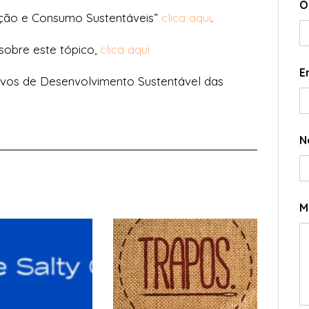
O
ução e Consumo Sustentáveis”
clica aqui
.
 sobre este tópico,
clica aqui
E
ivos de Desenvolvimento Sustentável das
N
M