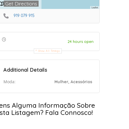
Get Directions
Leaflet
919 079 915
24 hours open
Show All Timings
Additional Details
Moda:
Mulher, Acessórios
ens Alguma Informação Sobre
sta Listagem? Fala Connosco!