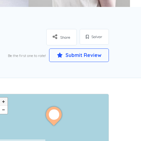
Salvar
Share
Submit Review
Be the first one to rate!