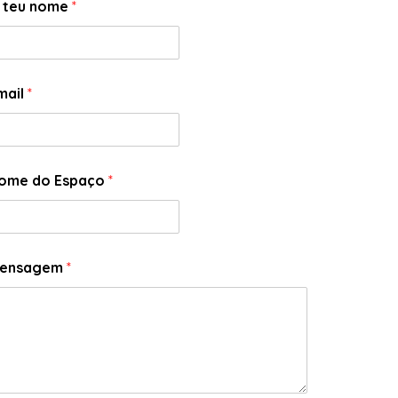
 teu nome
*
mail
*
ome do Espaço
*
ensagem
*