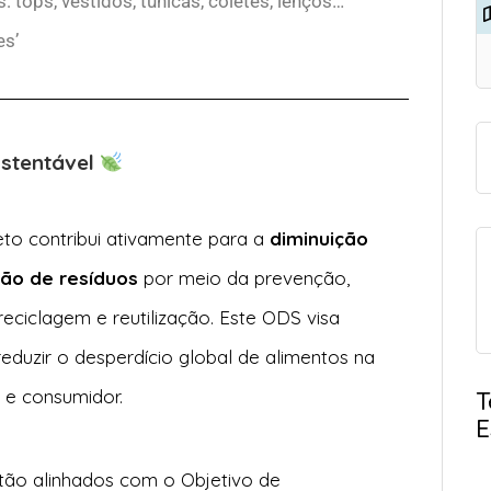
 tops, vestidos, túnicas, coletes, lenços…
es’
ustentável
eto contribui ativamente para a
diminuição
ão de resíduos
por meio da prevenção,
reciclagem e reutilização. Este ODS visa
duzir o desperdício global de alimentos na
T
 e consumidor.
E
tão alinhados com o Objetivo de