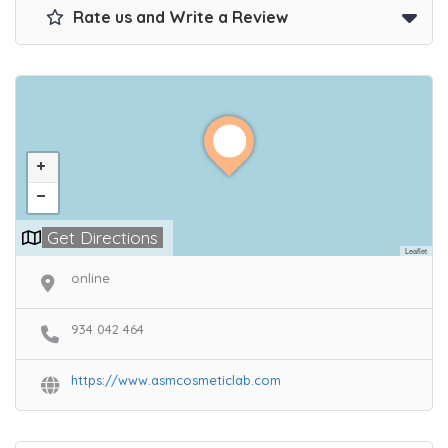
Rate us and Write a Review
Get Directions
Leaflet
online
934 042 464
https://www.asmcosmeticlab.com