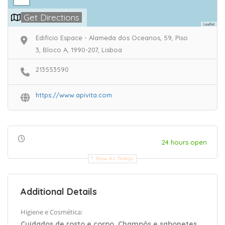
Get Directions
Leaflet
Edifício Espace - Alameda dos Oceanos, 59, Piso
3, Bloco A, 1990-207, Lisboa
213553590
https://www.apivita.com
24 hours open
Show All Timings
Additional Details
Higiene e Cosmética:
Cuidados de rosto e corpo, Champôs e sabonetes,