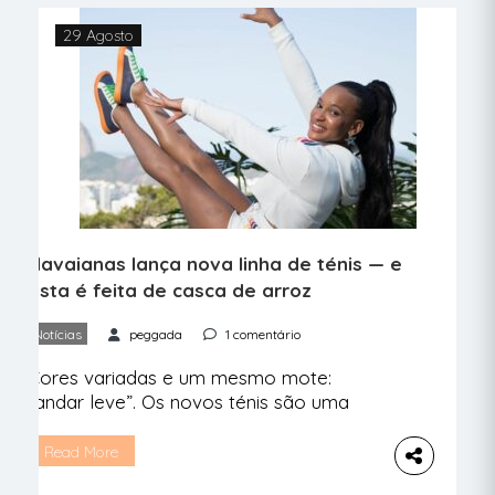
29 Agosto
Havaianas lança nova linha de ténis — e
esta é feita de casca de arroz
Notícias
peggada
1 comentário
Cores variadas e um mesmo mote:
“andar leve”. Os novos ténis são uma
lufada de ar fresco para os pés e para o
planeta. Contamos tudo. Leves, frescos
Read More
e coloridos: são assim os novos ténis da