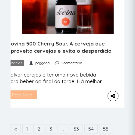
Sovina 500 Cherry Sour. A cerveja que
aproveita cervejas e evita o desperdício
Notícias
peggada
1 comentário
Salvar cerejas e ter uma nova bebida
para beber ao final da tarde. Há melhor
iniciativa? Revelamos onde podes
encontrar a nova Sovina sustentável.
Read More
Cerveja e cereja. Os nomes são tão
parecidos que isto tinha tudo tudo para
dar certo. Juntou-se a marca de cervejas
artesanais Sovina, que faz parte do
Esporão, e o Piquete […]
«
1
2
3
…
53
54
55