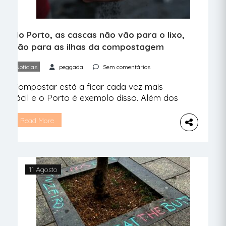
No Porto, as cascas não vão para o lixo,
vão para as ilhas da compostagem
Notícias
peggada
Sem comentários
Compostar está a ficar cada vez mais
fácil e o Porto é exemplo disso. Além dos
ecopontos castanhos, agora há duas
ilhas que permite levar a compostagem a
Read More
um outro nível. Depois de em maio ter
sido disponibilizado aos habitantes do
Porto um kit gratuito para efetuar a
separação dos resíduos orgânicos e
11 Agosto
colocá-los nos […]