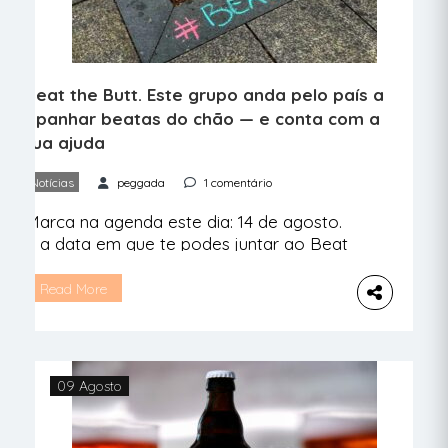
Beat the Butt. Este grupo anda pelo país a
apanhar beatas do chão — e conta com a
tua ajuda
Notícias
peggada
1 comentário
Marca na agenda este dia: 14 de agosto.
É a data em que te podes juntar ao Beat
the Butt e, com o “giz da vergonha”,
mostrar ao país que há muitas beatas
Read More
para apanhar do chão Com um giz e
olhar bem atento, a equipa do Beat the
Butt andou em julho pelo Bairro […]
09 Agosto