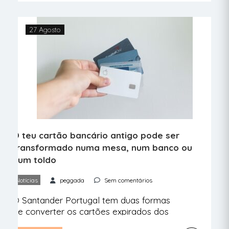
Havaianas, uma estreia da marca no
calçado fechado. Chamam-se The New
Sneakers (TNS) e são feitos de forma
27 Agosto
sustentável. […]
O teu cartão bancário antigo pode ser
transformado numa mesa, num banco ou
num toldo
Notícias
peggada
Sem comentários
O Santander Portugal tem duas formas
de converter os cartões expirados dos
clientes em ações positivas para o