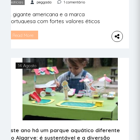
Notícias
peggada
1 comentário
A gigante americana e a marca
portuguesa com fortes valores éticos
juntaram-se e o resultado está quase à
vista (e é bem diferente dos habituais
Read More
modelos da Zouri). Esta vai ser uma
caminhada especial. É que com os
sapatos da nova linha sustentável da
marca portuguesa de calçado eco-
14 Agosto
vegano Zouri, cada passo simboliza
menos lixo […]
Este ano há um parque aquático diferente
no Algarve: é sustentável e a diversão