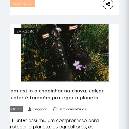
planeta. Explicamos como fazer parte da
Read More
iniciativa. Se há coisa que não é
reciclável é o dinheiro, mas o mesmo não
acontece com os cartões bancários
expirados e caducados do Santander
24 Agosto
Portugal. O banco lançou uma iniciativa
[…]
Com estilo a chapinhar na chuva, calçar
Hunter é também proteger o planeta
Notícias
peggada
Sem comentários
A Hunter assumiu um compromisso para
proteger o planeta, os agricultores, os