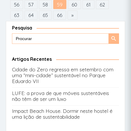
56
57
58
59
60
61
62
63
64
65
66
»
Pesquisa
Search
Search
for:
Button
Artigos Recentes
Cidade do Zero regressa em setembro com
uma “mini-cidade” sustentável no Parque
Eduardo VII
LUFE: a prova de que móveis sustentáveis
não têm de ser um luxo
Impact Beach House. Dormir neste hostel é
uma lição de sustentabilidade