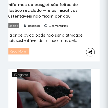
Uniformes da easyjet são feitos de
plástico reciclado — e as iniciativas
sustentáveis não ficam por aqui
Notícias
peggada
3 comentários
Viajar de avião pode não ser a atividade
mais sustentável do mundo, mas pelo
menos há uma companhia que acaba de
dar um passo gigante para reduzir o
Read More
impacto no planeta. Contamos tudo. Os
tripulantes de cabine dos aviões da
easyJet mostram onde ficam as saídas
de emergência, como colocar as
13 Agosto
máscaras de oxigénio e […]