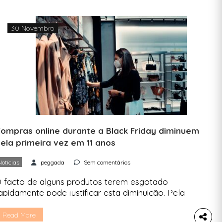
30 Novembro
ompras online durante a Black Friday diminuem
ela primeira vez em 11 anos
Notícias
peggada
Sem comentários
 facto de alguns produtos terem esgotado
apidamente pode justificar esta diminuição. Pela
rimeira vez desde 2012, os gastos registados
nline durante a Black Friday — que se realizou a
Read More