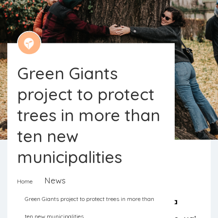
Green Giants
project to protect
trees in more than
ten new
municipalities
News
Home
Projeto Gigantes Verdes é um dos
Green Giants project to protect trees in more than
vencedores do Programa EDP Energia
ten new municipalities