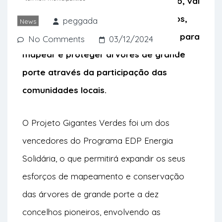
Solidária e, com esse reconhecimento, vai
expandir-se
para dez novos concelhos,
peggada
News
onde serão feitos esforços pioneiros para
No Comments
03/12/2024
mapear e proteger árvores de grande
porte através da participação das
comunidades locais.
O
Projeto Gigantes Verdes
foi um dos
vencedores do Programa EDP Energia
Solidária, o que permitirá expandir os seus
esforços de mapeamento e conservação
das árvores de grande porte a dez
concelhos pioneiros, envolvendo as