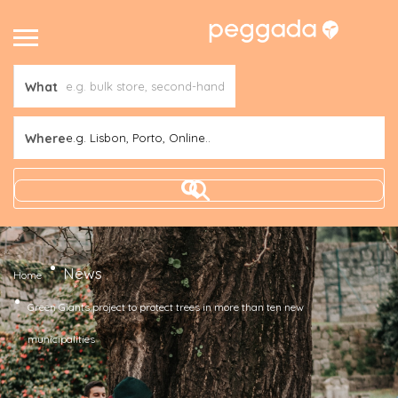
What
Where
e.g. Lisbon, Porto, Online..
News
Home
Green Giants project to protect trees in more than ten new
municipalities