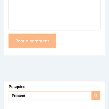
Pesquisa
Search
Search
for:
Button