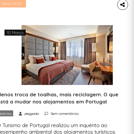
COFN) é o programa da World Wildlife Fund
Read More
WWF) que une turismo e sustentabilidade na
issão de proteger a biodiversidade a nível
undial. Se estiveres de saída de um dos hotéis
u alojamentos aderentes, podes […]
10 Março
enos troca de toalhas, mais reciclagem. O que
stá a mudar nos alojamentos em Portugal
Notícias
peggada
Sem comentários
 Turismo de Portugal realizou um inquérito ao
esempenho ambiental dos alojamentos turísticos.