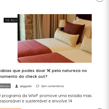
o máximo o seu impacto no ambiente,
espeitando a natureza, a comunidade local e as
uas tradições. Bétula Studios Os Bétula Studios
ão quatro bungallows […]
06 Abril
abias que podes doar 1€ pela natureza no
omento do check out?
Notícias
peggada
Sem comentários
 programa da WWF promove uma estadia mais
esponsável e sustentável e envolve 14
lojamentos portugueses. “Check Out For Nature”