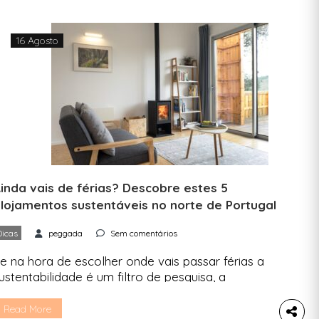
16 Agosto
inda vais de férias? Descobre estes 5
lojamentos sustentáveis no norte de Portugal
Dicas
peggada
Sem comentários
e na hora de escolher onde vais passar férias a
ustentabilidade é um filtro de pesquisa, a
eggada pode ajudar-te. Destacamos 5
lojamentos no norte do país que tentam reduzir
Read More